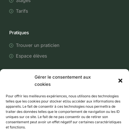
Stages
Tarifs
Pratiques
Trouver un praticien
Espace élèves
Gérer le consentement aux
Aides
cookies
FAQs
Pour offrir les meilleures expériences, nous utilisons des technologies
Nous contacter
telles que les cookies pour stocker et/ou accéder aux informations des
appareils. Le fait de consentir à ces technologies nous permettra de
traiter des données telles que le comportement de navigation ou les ID
uniques sur ce site. Le fait de ne pas consentir ou de retirer son
consentement peut avoir un effet négatif sur certaines caractéristiques
et fonctions.
© 2026 ·Atsuko Shiatsu, SARL, SIREN/ 948 985 379 –